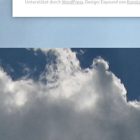
Unterstützt durch
WordPress
.
Design: Expound von
Konsta