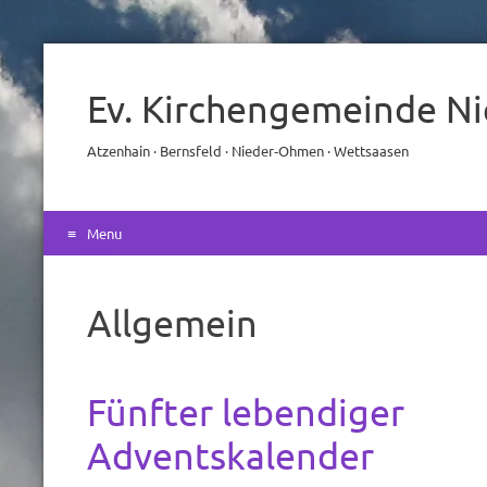
Ev. Kirchengemeinde N
Atzenhain · Bernsfeld · Nieder‑Ohmen · Wettsaasen
Menu
Skip
to
Allgemein
content
Fünfter lebendiger
Adventskalender