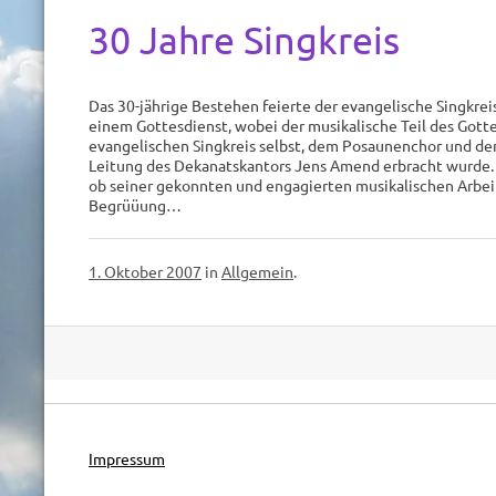
30 Jahre Singkreis
Das 30-jährige Be­stehen feierte der evangelische Singkr
einem Gottes­dienst, wobei der musikalische Teil des Got
evangelischen Sing­kreis selbst, dem Posaunenchor und de
Leitung des Deka­natskantors Jens Amend erbracht wurde. 
ob seiner ge­konnten und engagierten musikalischen Ar­be
Begrüüung…
1. Oktober 2007
in
Allgemein
.
Post
navigation
Impressum