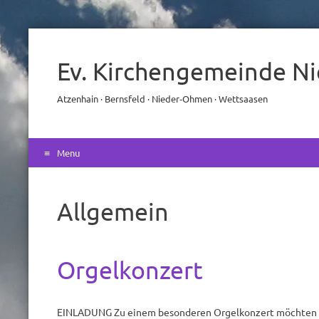
Ev. Kirchengemeinde N
Atzenhain · Bernsfeld · Nieder‑Ohmen · Wettsaasen
Menu
Skip
to
Allgemein
content
Orgelkonzert
EINLADUNG Zu einem besonderen Orgelkonzert möchten wi