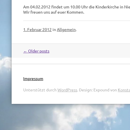
Am 04.02.2012 findet um 10.00 Uhr die Kinderkirche in Nie
Wir freuen uns auf euer Kommen.
1. Februar 2012
in
Allgemein
.
←
Older posts
Post
navigation
Impressum
Unterstützt durch
WordPress
.
Design: Expound von
Konsta