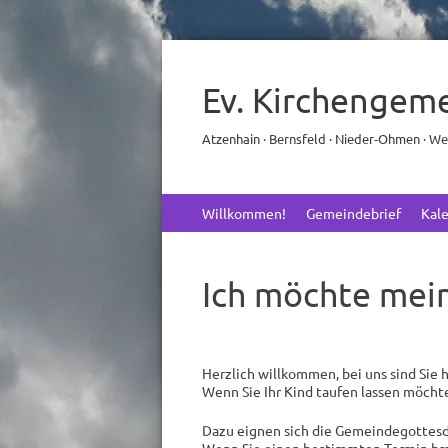
Ev. Kirchengem
Atzenhain · Bernsfeld · Nieder‑Ohmen · W
Skip
Willkommen!
Gemeindebrief
Kal
to
content
Ich möchte mein
Herzlich willkommen, bei uns sind Sie hi
Wenn Sie Ihr Kind taufen lassen möcht
Dazu eignen sich die Gemeindegottesdi