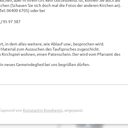
chen, aber in Ihrem Ort kein Gottesdienst ist, können Sie auch auf
chen (Schauen Sie sich doch mal die Fotos der anderen Kirchen an).
Tel: 06400 6705) oder bei
 / 95 97 387
t, in dem alles weitere, wie Ablauf usw., besprochen wird.
 Material zum Aussuchen des Taufspruches zugeschickt.
m Kirchspiel wohnen, einen Patenschein. Der wird vom Pfarramt des
 ein neues Gemeindeglied bei uns begrüßen dürfen.
 Expound von
Konstantin Kovshenin
, angepasst.