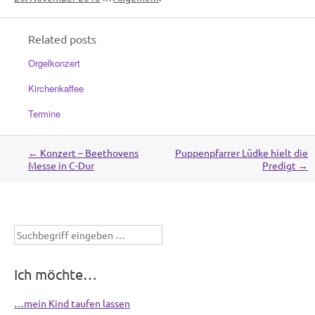
Related posts
Orgelkonzert
Kirchenkaffee
Termine
←
Konzert – Beethovens
Puppenpfarrer Lüdke hielt die
Post
Messe in C-Dur
Predigt
→
navigation
Suchbegriff
eingeben
Ich möchte…
…mein Kind taufen lassen