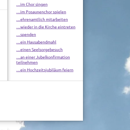
…im Chor singen
…im Posaunenchor spielen
…ehrenamtlich mitarbeiten
…wieder in die Kirche eintreten
…spenden
…ein Hausabendmahl
…einen Seelsorgebesuch
…an einer Jubelkonfirmation
teilnehmen
…ein Hochzeitsjubiläum feiern