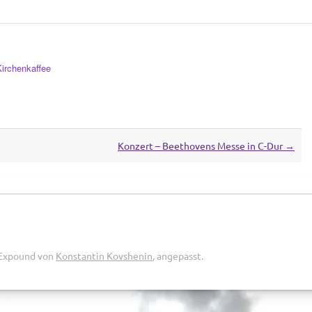
Kirchenkaffee
Konzert – Beethovens Messe in C-Dur
→
 Expound von
Konstantin Kovshenin
, angepasst.