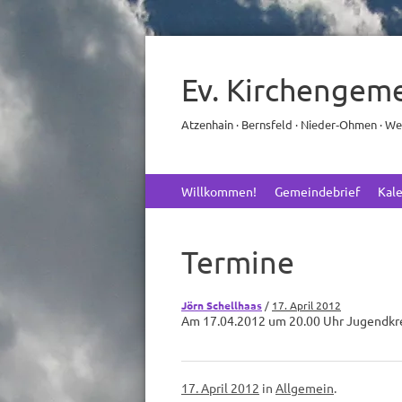
Ev. Kirchengem
Atzenhain · Bernsfeld · Nieder‑Ohmen · W
Skip
Willkommen!
Gemeindebrief
Kal
to
content
Termine
Jörn Schellhaas
/
17. April 2012
Am 17.04.2012 um 20.00 Uhr Jugendkre
17. April 2012
in
Allgemein
.