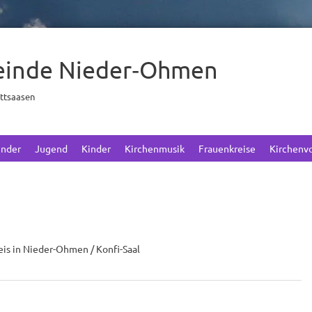
einde Nieder‑Ohmen
ettsaasen
ender
Jugend
Kinder
Kirchenmusik
Frauenkreise
Kirchenv
is in Nieder-Ohmen / Konfi-Saal