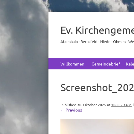
Ev. Kirchengem
Atzenhain · Bernsfeld · Nieder‑Ohmen · W
Skip
Willkommen!
Gemeindebrief
Kal
to
content
Screenshot_20
Published
30. Oktober 2025
at
1080 × 1431
←
Previous