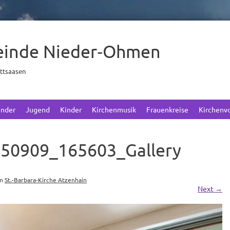
einde Nieder‑Ohmen
ettsaasen
ender
Jugend
Kinder
Kirchenmusik
Frauenkreise
Kirchenv
250909_165603_Gallery
in
St.-Barbara-Kirche Atzenhain
Next
→