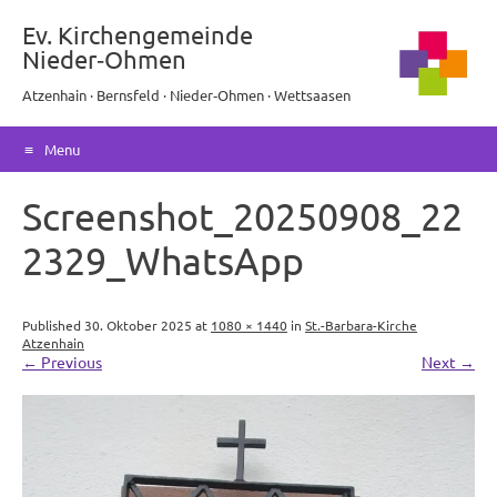
Ev. Kirchengemeinde
Nieder‑Ohmen
Atzenhain · Bernsfeld · Nieder‑Ohmen · Wettsaasen
Menu
Skip
Screenshot_20250908_22
to
content
2329_WhatsApp
Published
30. Oktober 2025
at
1080 × 1440
in
St.-Barbara-Kirche
Atzenhain
←
Previous
Next
→