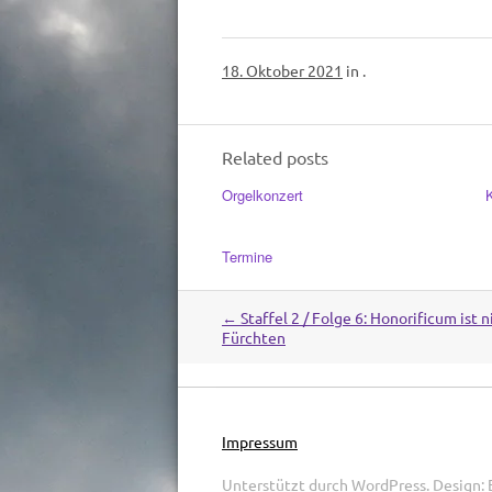
18. Oktober 2021
in .
Related posts
Orgelkonzert
Termine
←
Staffel 2 / Folge 6: Honorificum ist 
Post
Fürchten
navigation
Impressum
Unterstützt durch
WordPress
.
Design: