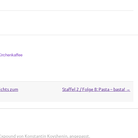
die
Lautstärke
zu
regeln.
Kirchenkaffee
nichts zum
Staffel 2 / Folge 8: Pasta – basta!
→
 Expound von
Konstantin Kovshenin
, angepasst.