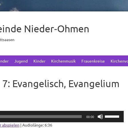
einde Nieder‑Ohmen
ettsaasen
ender
Jugend
Kinder
Kirchenmusik
Frauenkreise
Kirchenv
e 7: Evangelisch, Evangelium
Pfeiltasten
00:00
Hoch/Runter
benutzen,
r abspielen
|
Audiolänge: 6:36
um