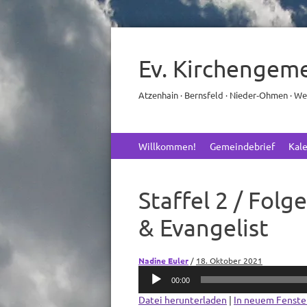
Ev. Kirchengem
Atzenhain · Bernsfeld · Nieder‑Ohmen · W
Skip
Willkommen!
Gemeindebrief
Kal
to
content
Staffel 2 / Folg
& Evangelist
Nadine Euler
/
18. Oktober 2021
Audio-
00:00
Player
Datei herunterladen
|
In neuem Fenste